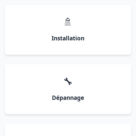
🚿
Installation
🔧
Dépannage