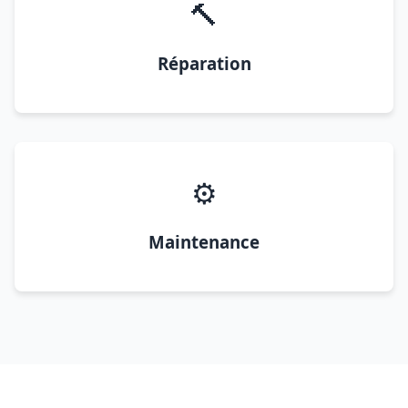
🔨
Réparation
⚙️
Maintenance