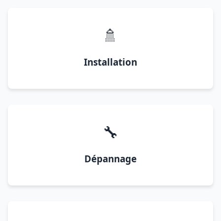
🚿
Installation
🔧
Dépannage