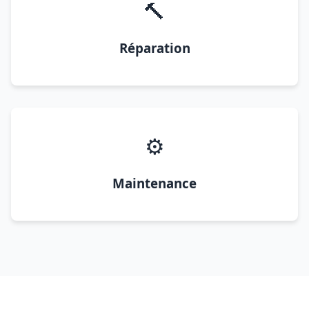
🔨
Réparation
⚙️
Maintenance