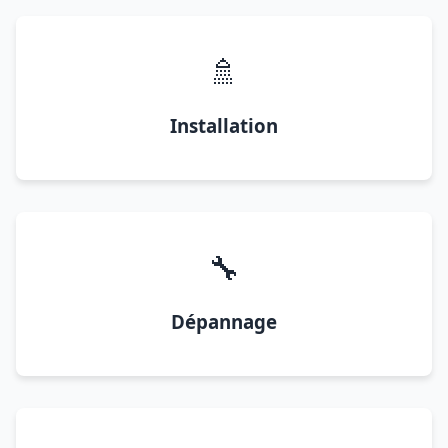
🚿
Installation
🔧
Dépannage