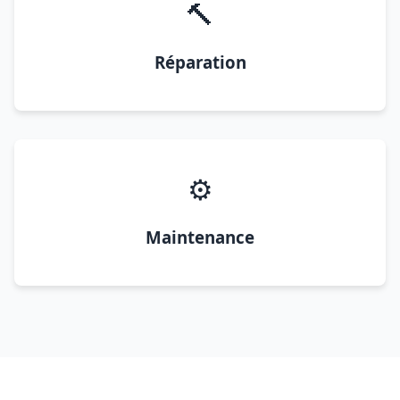
🔨
Réparation
⚙️
Maintenance