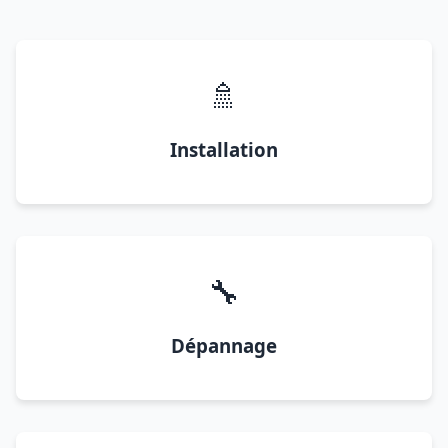
🚿
Installation
🔧
Dépannage