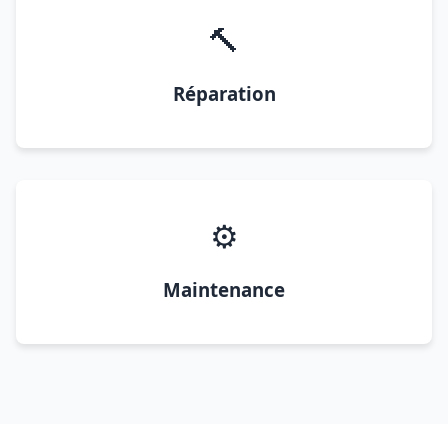
🔨
Réparation
⚙️
Maintenance