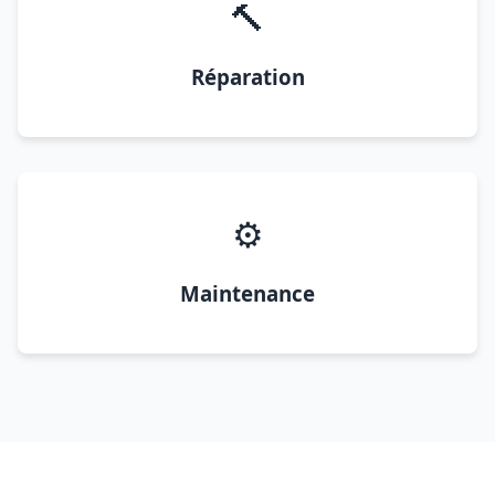
🔨
Réparation
⚙️
Maintenance