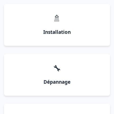
🚿
Installation
🔧
Dépannage