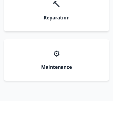
🔨
Réparation
⚙️
Maintenance