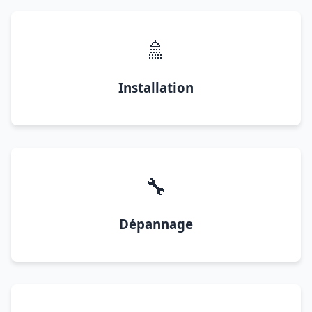
🚿
Installation
🔧
Dépannage