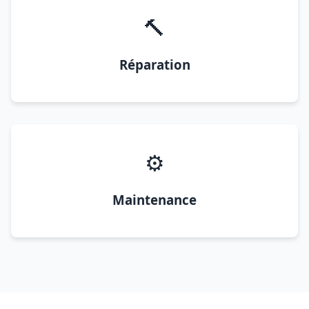
🔨
Réparation
⚙️
Maintenance