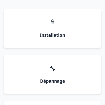
🚿
Installation
🔧
Dépannage