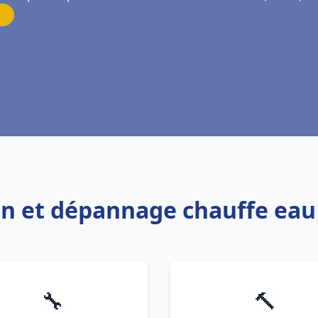
ion et dépannage chauffe eau
🔧
🔨