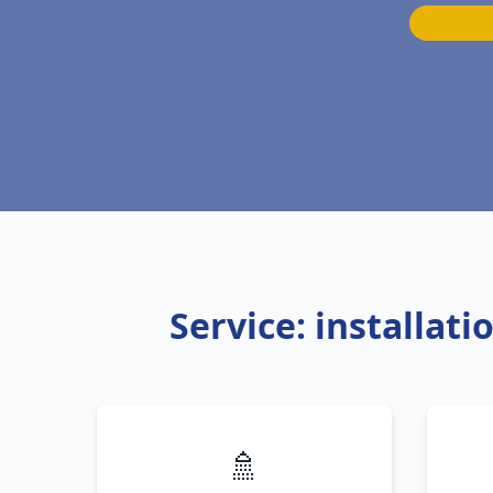
Service: installat
🚿