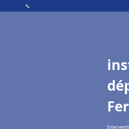
📞
ins
dé
Fer
Interventi