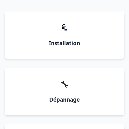
🚿
Installation
🔧
Dépannage