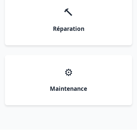
🔨
Réparation
⚙️
Maintenance