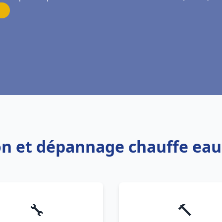
tion et dépannage chauffe ea
🔧
🔨