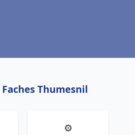
u Faches Thumesnil
⚙️