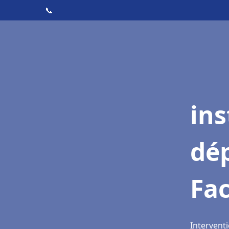
📞
ins
dé
Fa
Intervent