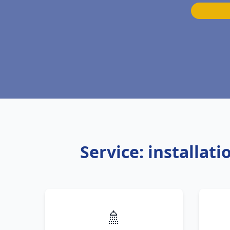
Service: installa
🚿