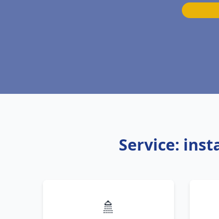
Service: ins
🚿