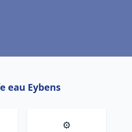
fe eau Eybens
⚙️