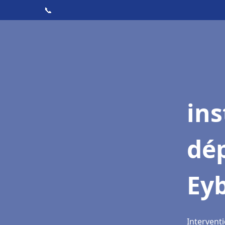
📞
ins
dé
Ey
Interventi