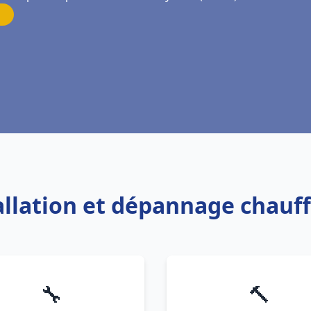
tallation et dépannage chauf
🔧
🔨