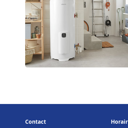
Contact
Horair