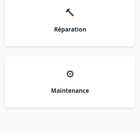
🔨
Réparation
⚙️
Maintenance