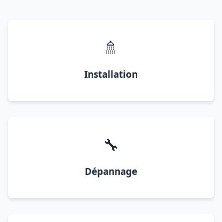
🚿
Installation
🔧
Dépannage