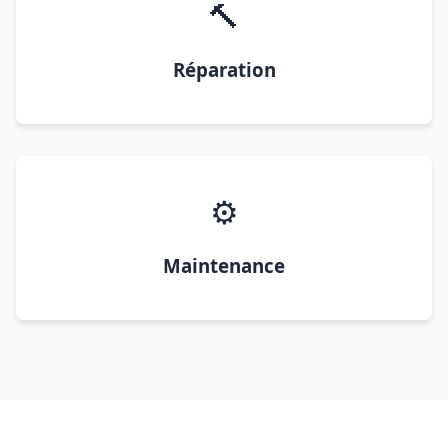
🔨
Réparation
⚙️
Maintenance