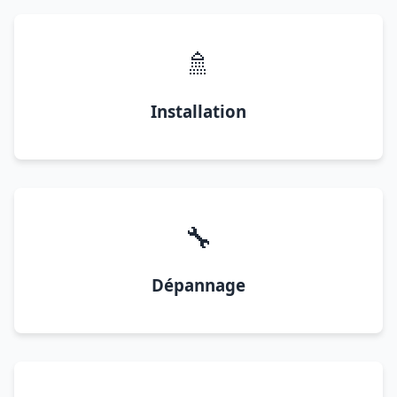
🚿
Installation
🔧
Dépannage