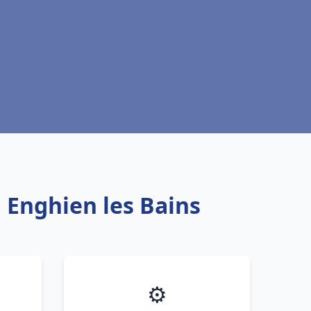
u Enghien les Bains
⚙️