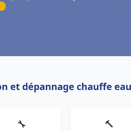
ion et dépannage chauffe ea
🔧
🔨