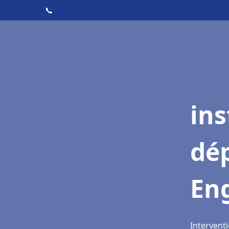
📞
ins
dé
Eng
Interventi