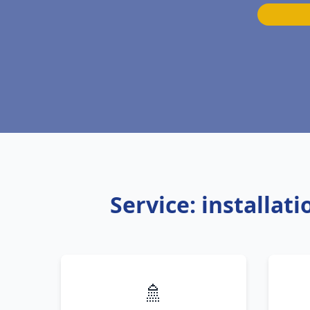
Service: installat
🚿