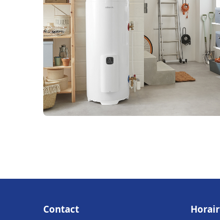
Contact
Horair