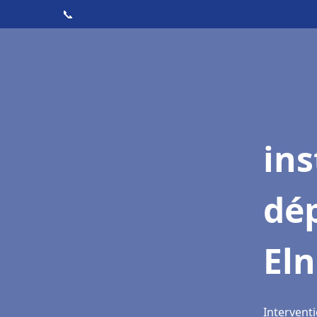
📞
ins
dé
El
Interventi