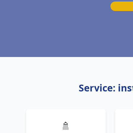
Service: in
🚿