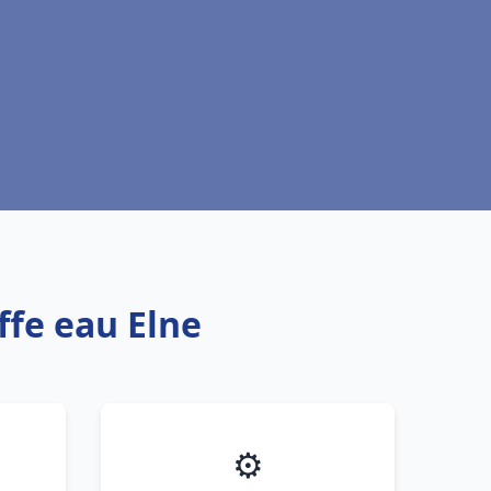
ffe eau Elne
⚙️