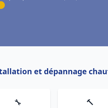
stallation et dépannage chau
🔧
🔨