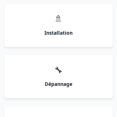
🚿
Installation
🔧
Dépannage