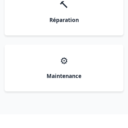
🔨
Réparation
⚙️
Maintenance