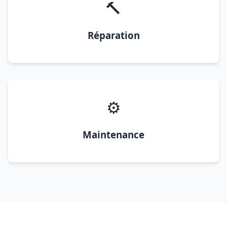
🔨
Réparation
⚙️
Maintenance