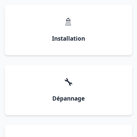
🚿
Installation
🔧
Dépannage