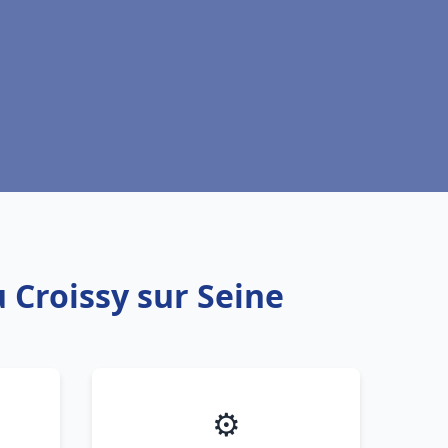
 Croissy sur Seine
⚙️