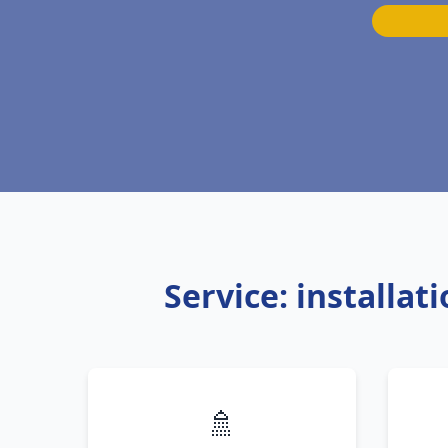
Service: installa
🚿