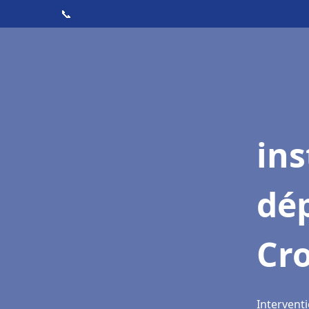
📞
ins
dé
Cro
Interventi