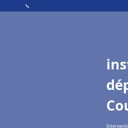
📞
ins
dé
Co
Intervent