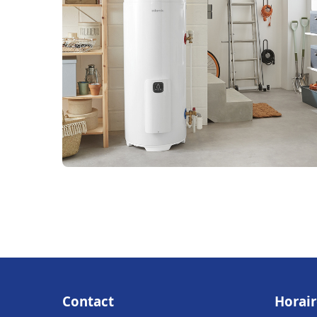
Contact
Horair