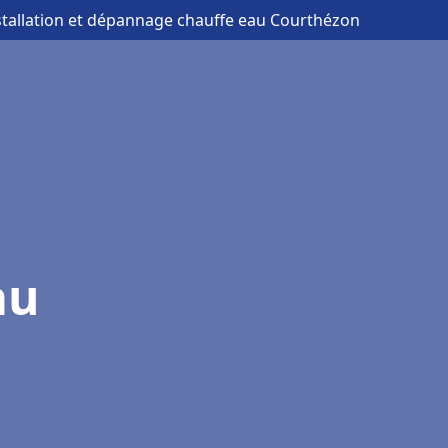
stallation et dépannage chauffe eau Courthézon
au