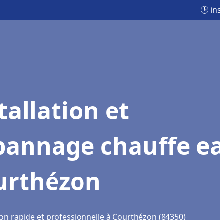
🕒 in
tallation et
pannage chauffe e
urthézon
ion rapide et professionnelle à Courthézon (84350)