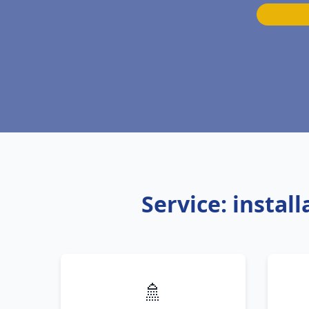
Service: insta
🚿