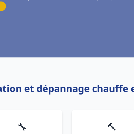
llation et dépannage chauffe
🔧
🔨