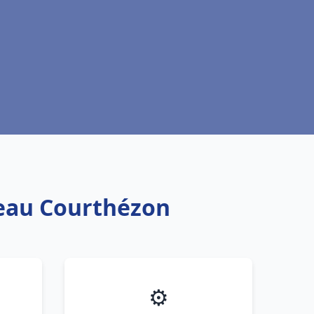
 eau Courthézon
⚙️