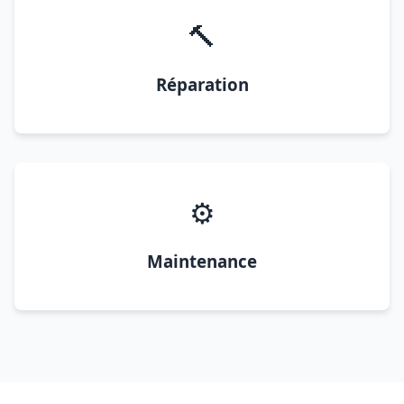
🔨
Réparation
⚙️
Maintenance