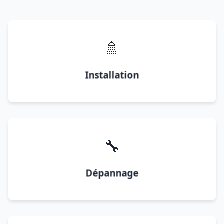
🚿
Installation
🔧
Dépannage