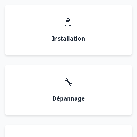
🚿
Installation
🔧
Dépannage