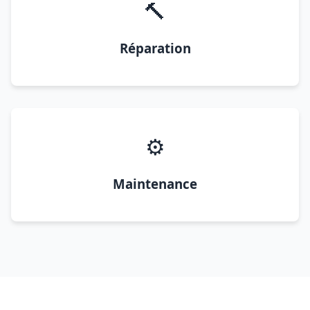
🔨
Réparation
⚙️
Maintenance