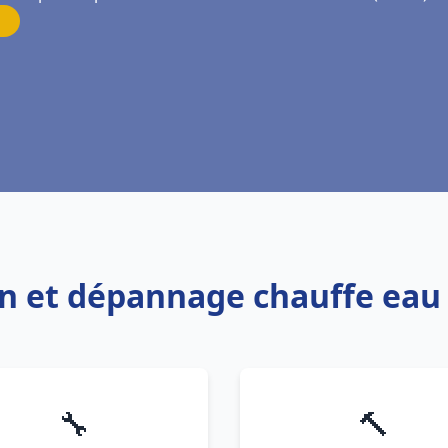
ion et dépannage chauffe eau
🔧
🔨