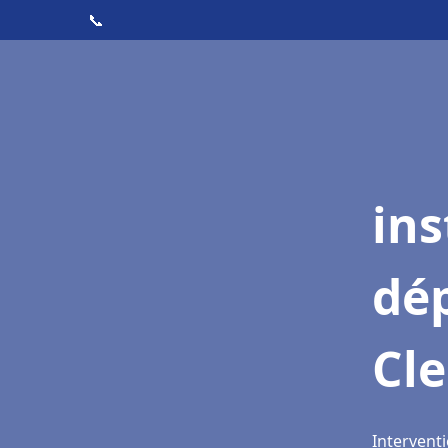
📞
ins
dé
Cle
Interventi