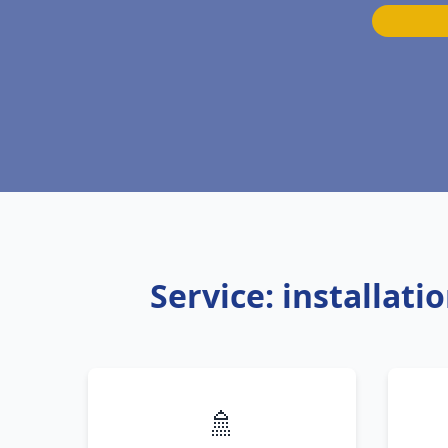
Service: installat
🚿