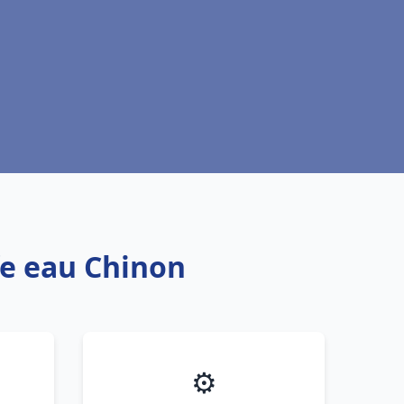
fe eau Chinon
⚙️