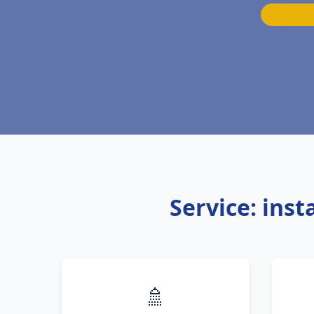
Service: ins
🚿