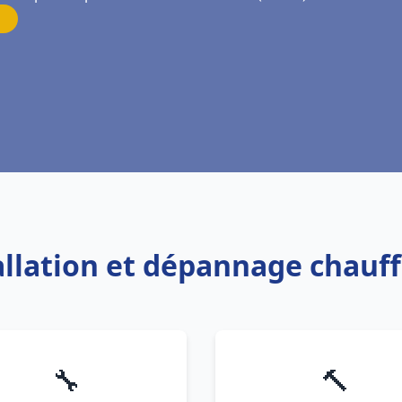
tallation et dépannage chauf
🔧
🔨