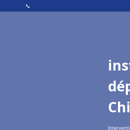
📞
ins
dé
Ch
Interventi