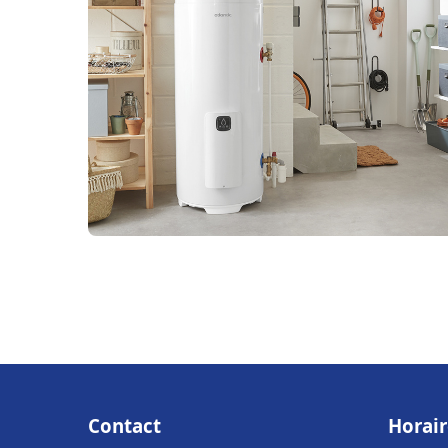
Contact
Horair