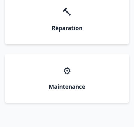
🔨
Réparation
⚙️
Maintenance