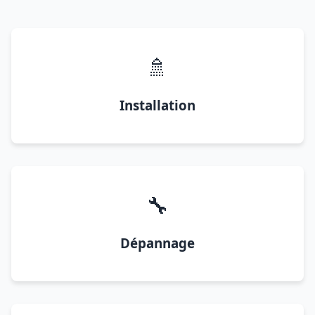
🚿
Installation
🔧
Dépannage