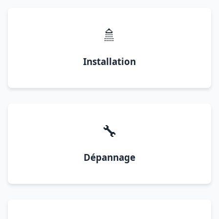
🚿
Installation
🔧
Dépannage