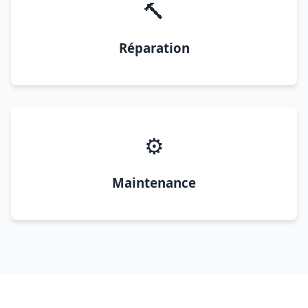
🔨
Réparation
⚙️
Maintenance