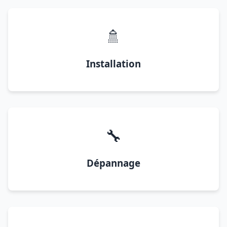
🚿
Installation
🔧
Dépannage