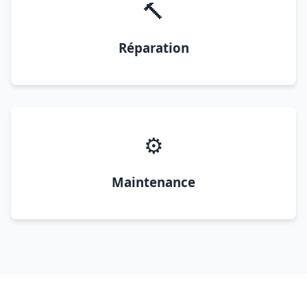
🔨
Réparation
⚙️
Maintenance