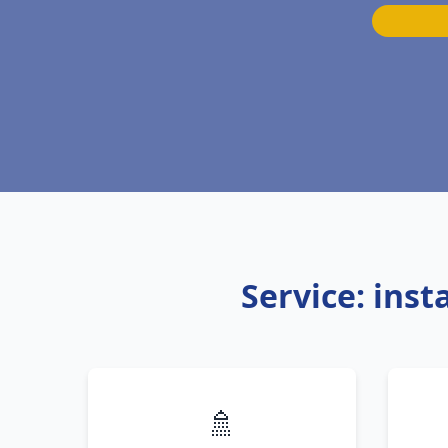
Service: ins
🚿