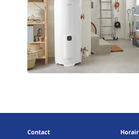
Contact
Horair