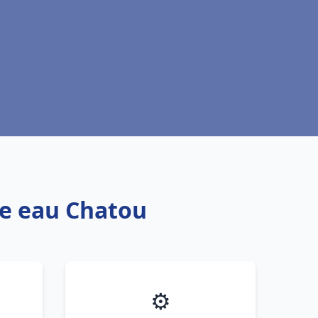
fe eau Chatou
⚙️