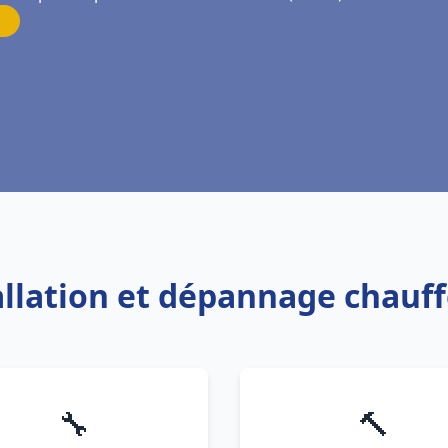
tallation et dépannage chauf
🔧
🔨