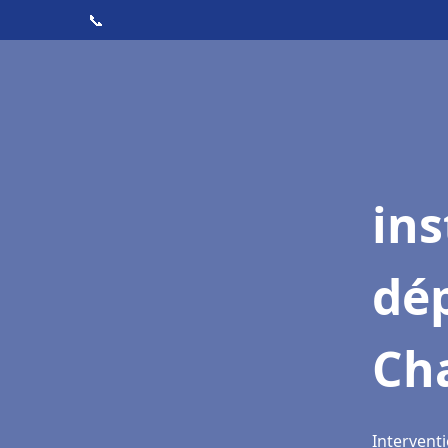
📞
ins
dé
Ch
Intervent