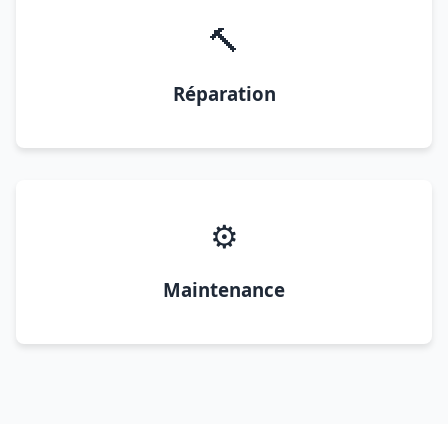
🔨
Réparation
⚙️
Maintenance