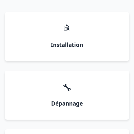
🚿
Installation
🔧
Dépannage