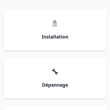
🚿
Installation
🔧
Dépannage