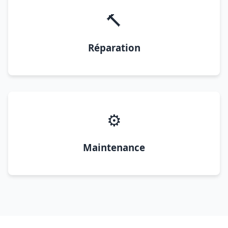
🔨
Réparation
⚙️
Maintenance