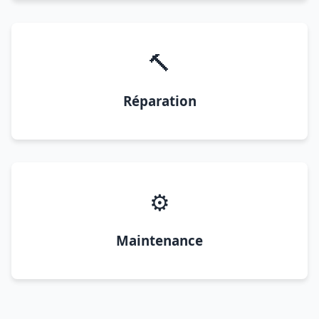
🔨
Réparation
⚙️
Maintenance