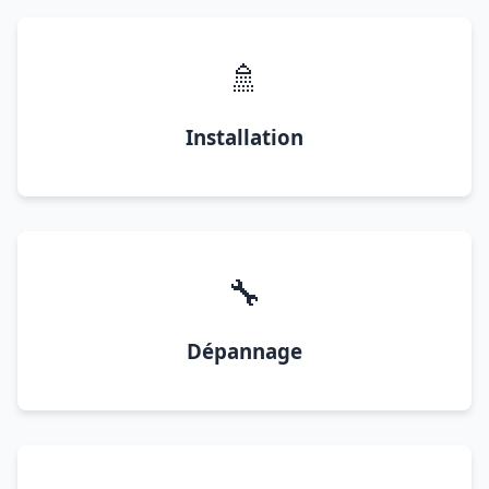
🚿
Installation
🔧
Dépannage