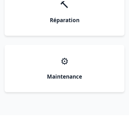
🔨
Réparation
⚙️
Maintenance