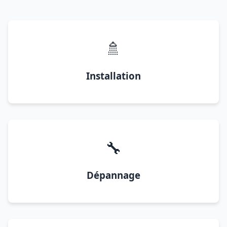
🚿
Installation
🔧
Dépannage