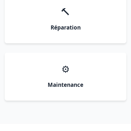
🔨
Réparation
⚙️
Maintenance