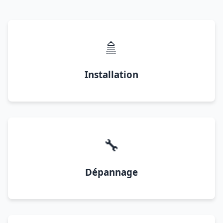
🚿
Installation
🔧
Dépannage