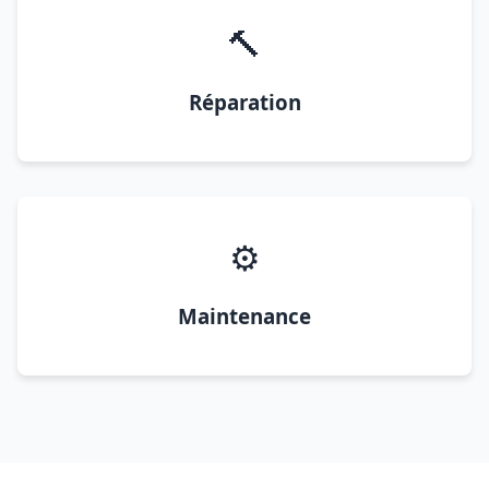
🔨
Réparation
⚙️
Maintenance