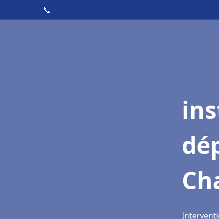
📞
ins
dé
Ch
Intervent