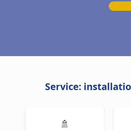
Service: installat
🚿