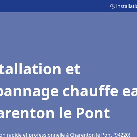
🕒 installa
tallation et
pannage chauffe e
arenton le Pont
ion rapide et professionnelle à Charenton le Pont (94220)