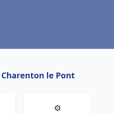
u Charenton le Pont
⚙️