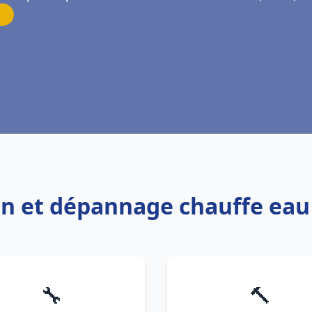
ion et dépannage chauffe ea
🔧
🔨