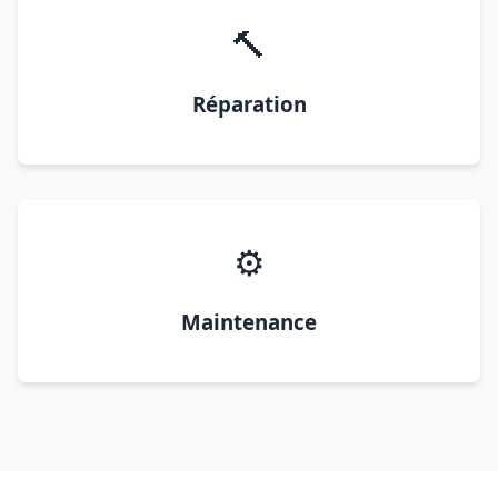
🔨
Réparation
⚙️
Maintenance