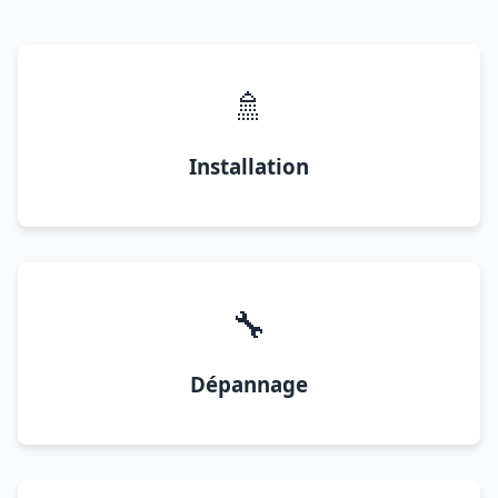
🚿
Installation
🔧
Dépannage