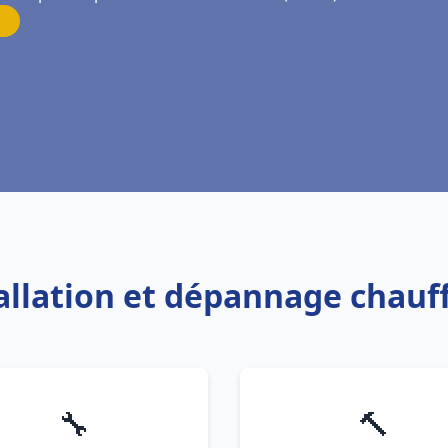
tallation et dépannage chauf
🔧
🔨