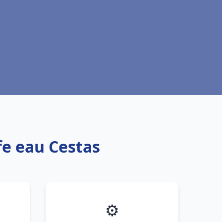
fe eau Cestas
⚙️