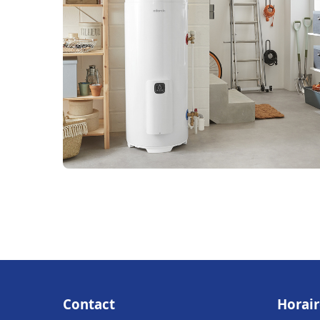
Contact
Horair