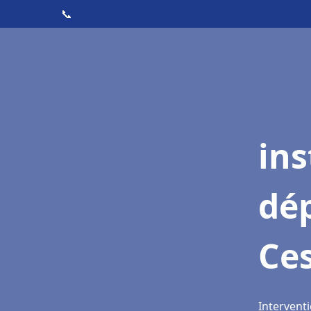
📞
ins
dé
Ce
Interventi