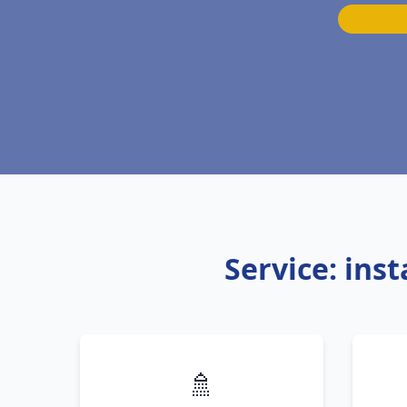
Service: ins
🚿