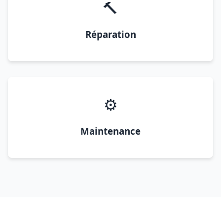
🔨
Réparation
⚙️
Maintenance