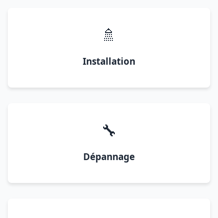
🚿
Installation
🔧
Dépannage