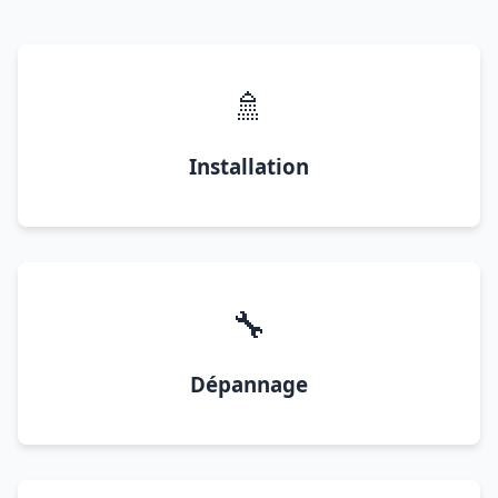
🚿
Installation
🔧
Dépannage