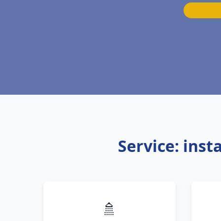
Service: inst
🚿