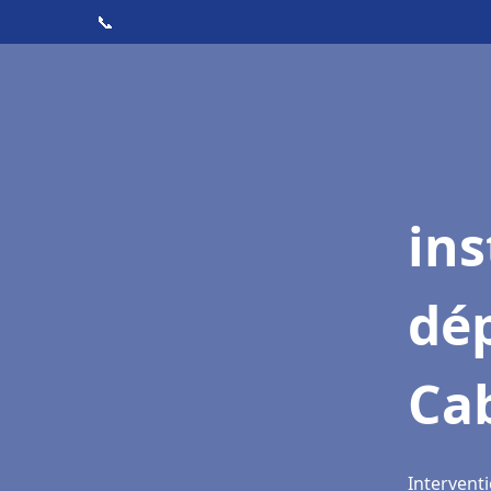
📞
ins
dé
Ca
Interventi