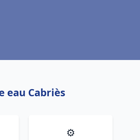
fe eau Cabriès
⚙️