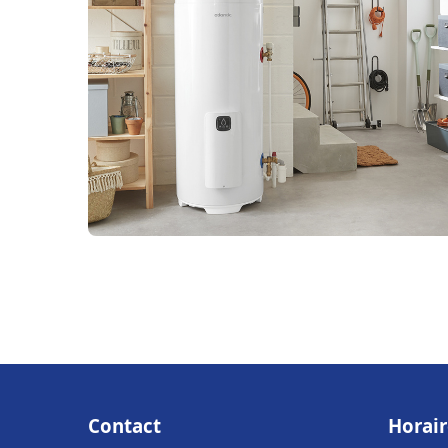
Contact
Horair