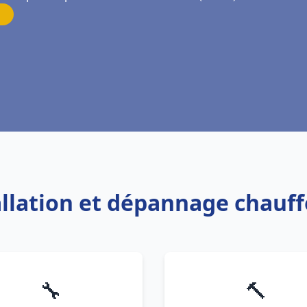
allation et dépannage chauf
🔧
🔨