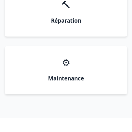
🔨
Réparation
⚙️
Maintenance