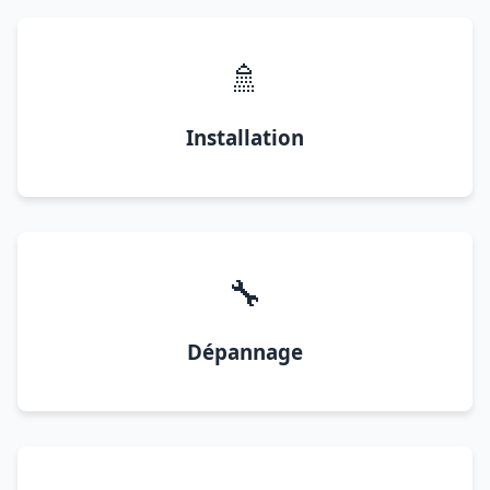
🚿
Installation
🔧
Dépannage