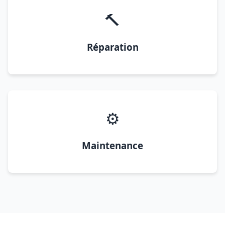
🔨
Réparation
⚙️
Maintenance