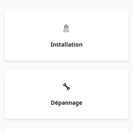
🚿
Installation
🔧
Dépannage