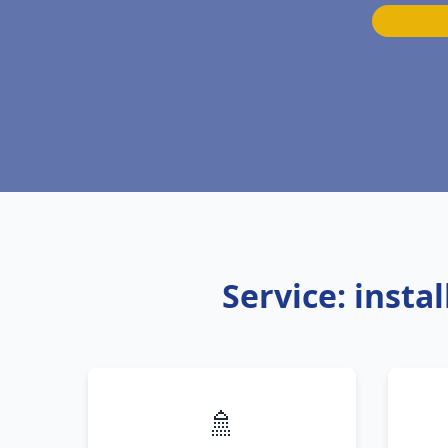
Service: insta
🚿