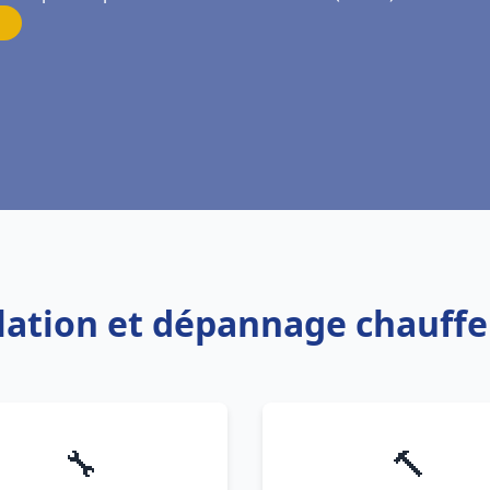
llation et dépannage chauff
🔧
🔨