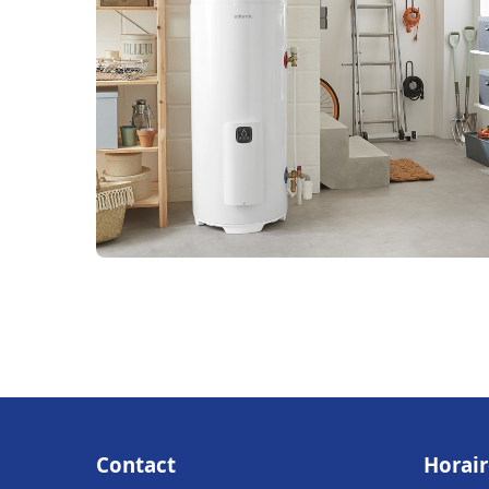
Contact
Horair