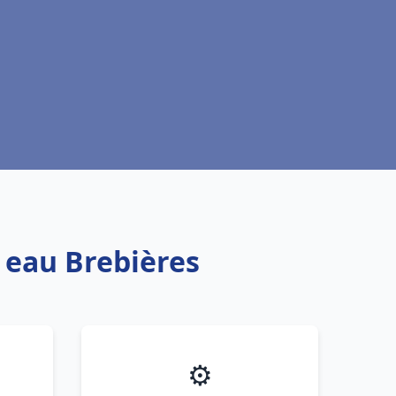
e eau Brebières
⚙️