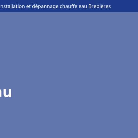
installation et dépannage chauffe eau Brebières
au