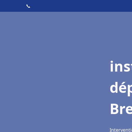
📞
ins
dé
Bre
Interventi