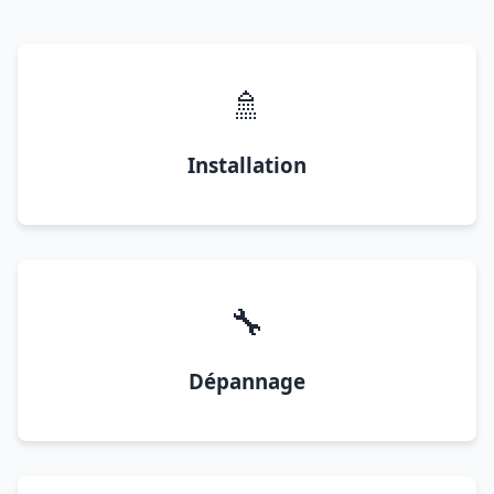
🚿
Installation
🔧
Dépannage