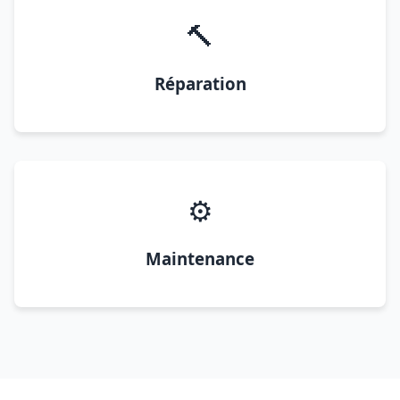
🔨
Réparation
⚙️
Maintenance