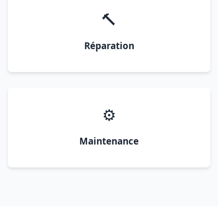
🔨
Réparation
⚙️
Maintenance