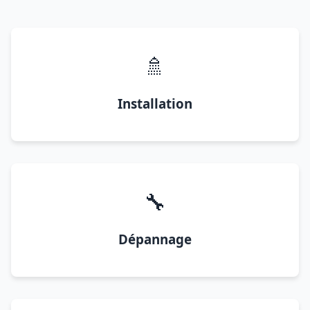
🚿
Installation
🔧
Dépannage