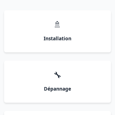
🚿
Installation
🔧
Dépannage