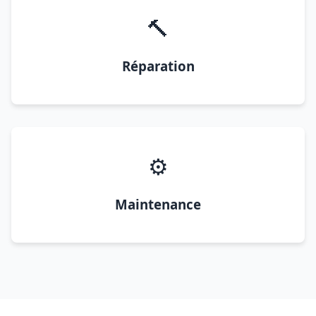
🔨
Réparation
⚙️
Maintenance