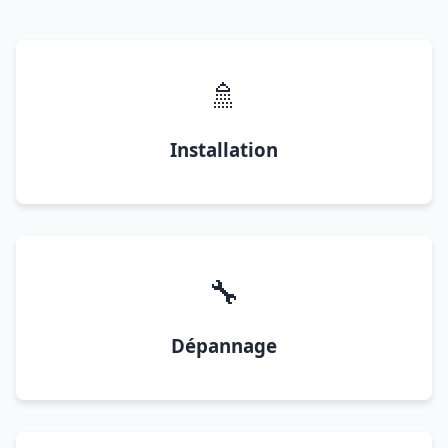
🚿
Installation
🔧
Dépannage