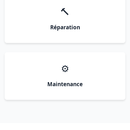
🔨
Réparation
⚙️
Maintenance