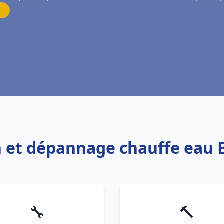
ion et dépannage chauffe eau
🔧
🔨