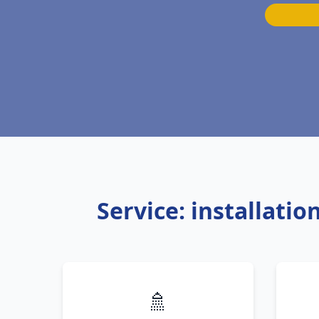
Service: installat
🚿