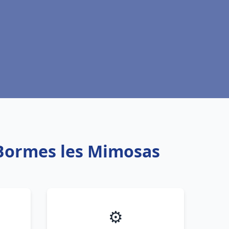
 Bormes les Mimosas
⚙️