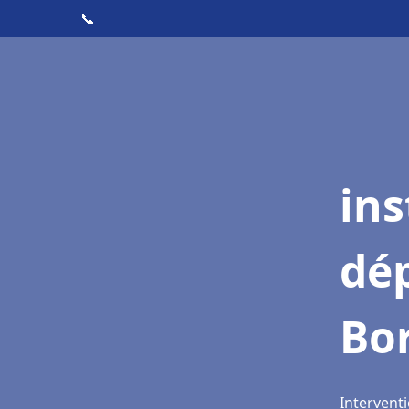
📞
ins
dé
Bo
Intervent