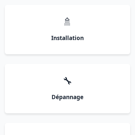
🚿
Installation
🔧
Dépannage