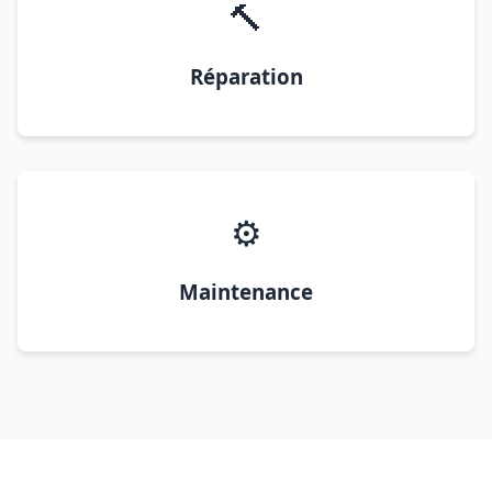
🔨
Réparation
⚙️
Maintenance