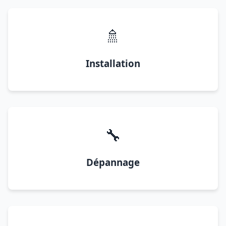
🚿
Installation
🔧
Dépannage