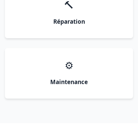
🔨
Réparation
⚙️
Maintenance