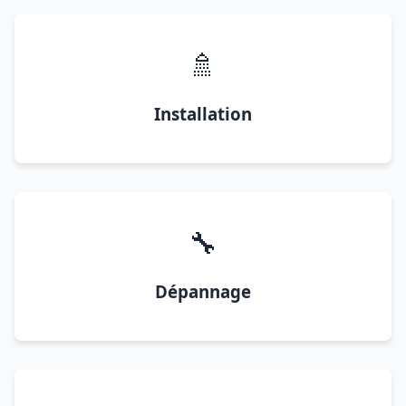
🚿
Installation
🔧
Dépannage