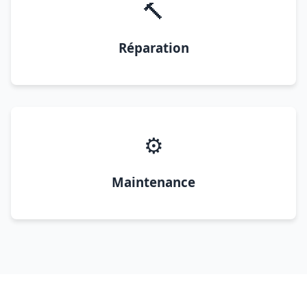
🔨
Réparation
⚙️
Maintenance